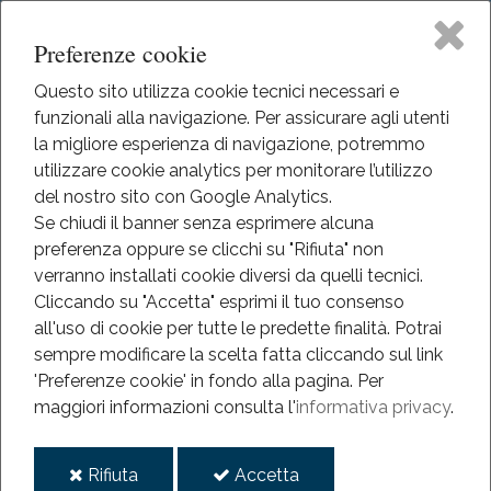
Preferenze cookie
Questo sito utilizza cookie tecnici necessari e
funzionali alla navigazione. Per assicurare agli utenti
Home
la migliore esperienza di navigazione, potremmo
HOME
utilizzare cookie analytics per monitorare l’utilizzo
EVENTI
Il Museo
del nostro sito con Google Analytics.
EVENTI
Se chiudi il banner senza esprimere alcuna
ANNO 2025
preferenza oppure se clicchi su "Rifiuta" non
Didattica
CON LO SGUARDO ALL'INSÙ
verranno installati cookie diversi da quelli tecnici.
Cliccando su "Accetta" esprimi il tuo consenso
Con lo sguardo all'insù
Eventi
all'uso di cookie per tutte le predette finalità.
Potrai
sempre modificare la scelta fatta cliccando sul link
Mediateca
'Preferenze cookie' in fondo alla pagina.
Per
2025
maggiori informazioni consulta l'
informativa privacy
.
ott
Informazioni
05
i
i
Rifiuta
Accetta