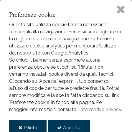
Preferenze cookie
Questo sito utilizza cookie tecnici necessari e
funzionali alla navigazione. Per assicurare agli utenti
Home
la migliore esperienza di navigazione, potremmo
HOME
utilizzare cookie analytics per monitorare l’utilizzo
EVENTI
Il Museo
del nostro sito con Google Analytics.
EVENTI
Se chiudi il banner senza esprimere alcuna
ANNO 2025
preferenza oppure se clicchi su "Rifiuta" non
Didattica
CON LO SGUARDO ALL'INSÙ
verranno installati cookie diversi da quelli tecnici.
Cliccando su "Accetta" esprimi il tuo consenso
Con lo sguardo all'insù
Eventi
all'uso di cookie per tutte le predette finalità.
Potrai
sempre modificare la scelta fatta cliccando sul link
Mediateca
'Preferenze cookie' in fondo alla pagina.
Per
2025
maggiori informazioni consulta l'
informativa privacy
.
lug
Informazioni
26
i
i
Rifiuta
Accetta