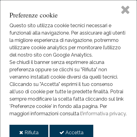
Preferenze cookie
Questo sito utilizza cookie tecnici necessari e
funzionali alla navigazione. Per assicurare agli utenti
Home
la migliore esperienza di navigazione, potremmo
HOME
utilizzare cookie analytics per monitorare l’utilizzo
EVENTI
Il Museo
del nostro sito con Google Analytics.
EVENTI
Se chiudi il banner senza esprimere alcuna
ANNO 2025
preferenza oppure se clicchi su "Rifiuta" non
Didattica
DIALOGO DI UN FLAUTO E UNA VOCE, PER CORO
verranno installati cookie diversi da quelli tecnici.
Cliccando su "Accetta" esprimi il tuo consenso
Dialogo di un flauto e una
Eventi
all'uso di cookie per tutte le predette finalità.
Potrai
sempre modificare la scelta fatta cliccando sul link
voce, per coro
Mediateca
'Preferenze cookie' in fondo alla pagina.
Per
maggiori informazioni consulta l'
informativa privacy
.
Informazioni
2025
i
i
Rifiuta
Accetta
giu