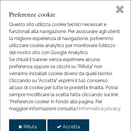
Preferenze cookie
Questo sito utilizza cookie tecnici necessari e
funzionali alla navigazione. Per assicurare agli utenti
Home
la migliore esperienza di navigazione, potremmo
HOME
utilizzare cookie analytics per monitorare l’utilizzo
EVENTI
Il Museo
del nostro sito con Google Analytics.
EVENTI
Se chiudi il banner senza esprimere alcuna
ANNO 2025
preferenza oppure se clicchi su "Rifiuta" non
Didattica
CORIANDOLI A COLORI
verranno installati cookie diversi da quelli tecnici.
Cliccando su "Accetta" esprimi il tuo consenso
Coriandoli a colori
Eventi
all'uso di cookie per tutte le predette finalità.
Potrai
sempre modificare la scelta fatta cliccando sul link
Mediateca
'Preferenze cookie' in fondo alla pagina.
Per
2025
maggiori informazioni consulta l'
informativa privacy
.
mar
Informazioni
01
i
i
Rifiuta
Accetta