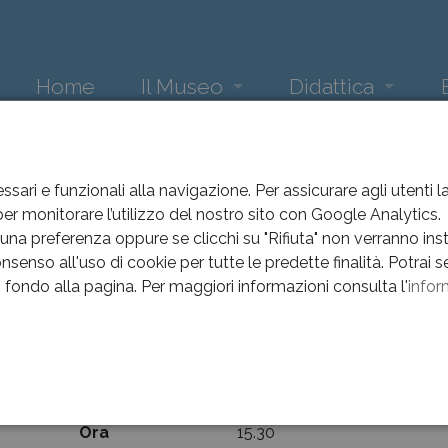
Home
Il Museo
Didattica
Loggia
Attività didattica museo
Ne
EVENTI
EVENTI
ANNO 2023
ART&LOVE
Sala del Maggior Consiglio
La scuola incontra Arte e 
Eve
ssari e funzionali alla navigazione. Per assicurare agli utenti 
r monitorare l’utilizzo del nostro sito con Google Analytics.
Love
Sala Comuzzi
Arc
na preferenza oppure se clicchi su "Rifiuta" non verranno instal
nsenso all'uso di cookie per tutte le predette finalità.
Potrai s
Sala Pajetta
Arc
in fondo alla pagina.
Per maggiori informazioni consulta l'
infor
Visitata guidata in occasione di San 
Gipsoteca
Arc
In occasione di San Valentino una visita guidata 
Sala del '900
Arc
raccontato nelle opere esposte nelle sale del Mu
e
Sezione archeologica
Arc
Data
11 febbraio 2023
Ora
15.30
Oratorio dei Battuti