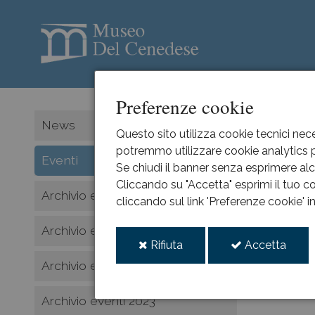
Preferenze cookie
HOME
News
Questo sito utilizza cookie tecnici nece
potremmo utilizzare cookie analytics pe
Art&
Eventi
Se chiudi il banner senza esprimere alcu
Cliccando su "Accetta" esprimi il tuo co
Archivio eventi 2026
cliccando sul link 'Preferenze cookie' 
2023
feb
Archivio eventi 2025
11
i
i
Rifiuta
Accetta
cookie
cooki
Archivio eventi 2024
Archivio eventi 2023