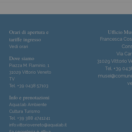
Orari di apertura e
Ufficio Mus
tariffe ingresso
Francesca Cos
Cons
Vedi orari
Via Car
Dove siamo
31029 Vittorio 
Piazza M. Flaminio, 1
Tel. +39 04
31029 Vittorio Veneto
musei@comune.v
TV
ve
Tel. +39 0438 57103
Info e prenotazioni
Aqua:lab Ambiente
Cultura Turismo
Tel. +39 388 4741241
info.vittorioveneto@aqualab.it
(la segreteria è attiva