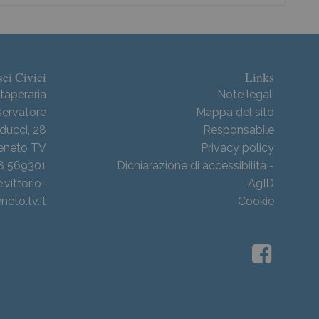
ei Civici
Links
taperaria
Note legali
ervatore
Mappa del sito
ducci, 28
Responsabile
Veneto TV
Privacy policy
38 569301
Dichiarazione di accessibilità -
ittorio-
AgID
neto.tv.it
Cookie