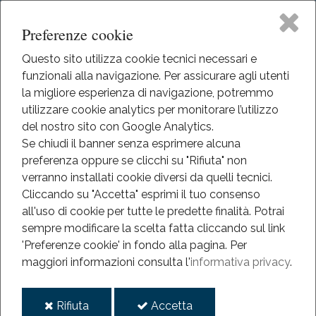
Preferenze cookie
Questo sito utilizza cookie tecnici necessari e
funzionali alla navigazione. Per assicurare agli utenti
Home
la migliore esperienza di navigazione, potremmo
HOME
utilizzare cookie analytics per monitorare l’utilizzo
EVENTI
Il Museo
del nostro sito con Google Analytics.
EVENTI
Se chiudi il banner senza esprimere alcuna
ANNO 2013-2022
preferenza oppure se clicchi su "Rifiuta" non
Didattica
VITTORIO TRENTA SESSANTA
verranno installati cookie diversi da quelli tecnici.
Cliccando su "Accetta" esprimi il tuo consenso
Vittorio Trenta Sessanta
Eventi
all'uso di cookie per tutte le predette finalità.
Potrai
sempre modificare la scelta fatta cliccando sul link
Mediateca
'Preferenze cookie' in fondo alla pagina.
Per
2018
maggiori informazioni consulta l'
informativa privacy
.
mag
Informazioni
12
i
i
Rifiuta
Accetta