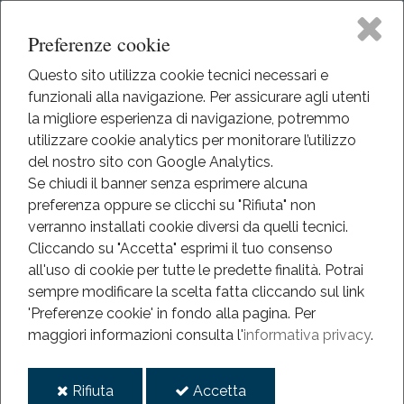
Preferenze cookie
Questo sito utilizza cookie tecnici necessari e
funzionali alla navigazione. Per assicurare agli utenti
Home
la migliore esperienza di navigazione, potremmo
HOME
utilizzare cookie analytics per monitorare l’utilizzo
EVENTI
Il Museo
del nostro sito con Google Analytics.
EVENTI
Se chiudi il banner senza esprimere alcuna
ANNO 2013-2022
preferenza oppure se clicchi su "Rifiuta" non
Didattica
ORGANI
verranno installati cookie diversi da quelli tecnici.
Cliccando su "Accetta" esprimi il tuo consenso
Organi
Eventi
all'uso di cookie per tutte le predette finalità.
Potrai
sempre modificare la scelta fatta cliccando sul link
Mediateca
'Preferenze cookie' in fondo alla pagina.
Per
2017
maggiori informazioni consulta l'
informativa privacy
.
mar
Informazioni
04
i
i
Rifiuta
Accetta