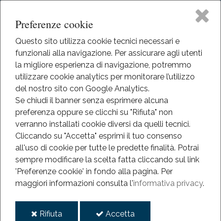
Preferenze cookie
Questo sito utilizza cookie tecnici necessari e
funzionali alla navigazione. Per assicurare agli utenti
Home
la migliore esperienza di navigazione, potremmo
HOME
utilizzare cookie analytics per monitorare l’utilizzo
EVENTI
Il Museo
del nostro sito con Google Analytics.
EVENTI
Se chiudi il banner senza esprimere alcuna
ANNO 2013-2022
preferenza oppure se clicchi su "Rifiuta" non
Didattica
CONCERTO DI NATALE
verranno installati cookie diversi da quelli tecnici.
Cliccando su "Accetta" esprimi il tuo consenso
Concerto di Natale
Eventi
all'uso di cookie per tutte le predette finalità.
Potrai
sempre modificare la scelta fatta cliccando sul link
Mediateca
'Preferenze cookie' in fondo alla pagina.
Per
2014
maggiori informazioni consulta l'
informativa privacy
.
dic
Informazioni
20
i
i
Rifiuta
Accetta