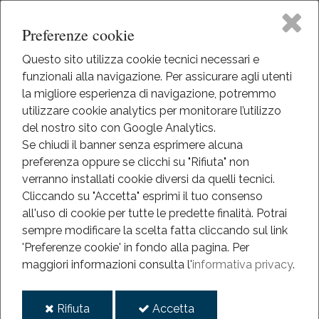
Preferenze cookie
Questo sito utilizza cookie tecnici necessari e
funzionali alla navigazione. Per assicurare agli utenti
Home
la migliore esperienza di navigazione, potremmo
HOME
utilizzare cookie analytics per monitorare l’utilizzo
EVENTI
Il Museo
del nostro sito con Google Analytics.
EVENTI
Se chiudi il banner senza esprimere alcuna
ANNO 2013-2022
preferenza oppure se clicchi su "Rifiuta" non
Didattica
LANTERNE A SERRAVALLE
verranno installati cookie diversi da quelli tecnici.
Cliccando su "Accetta" esprimi il tuo consenso
Lanterne a Serravalle
Eventi
all'uso di cookie per tutte le predette finalità.
Potrai
sempre modificare la scelta fatta cliccando sul link
Mediateca
'Preferenze cookie' in fondo alla pagina.
Per
2022
maggiori informazioni consulta l'
informativa privacy
.
lug
Informazioni
29
i
i
Rifiuta
Accetta