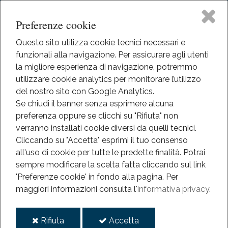
Preferenze cookie
Questo sito utilizza cookie tecnici necessari e
funzionali alla navigazione. Per assicurare agli utenti
Home
la migliore esperienza di navigazione, potremmo
HOME
utilizzare cookie analytics per monitorare l’utilizzo
EVENTI
Il Museo
del nostro sito con Google Analytics.
EVENTI
Se chiudi il banner senza esprimere alcuna
ANNO 2013-2022
preferenza oppure se clicchi su "Rifiuta" non
Didattica
LANTERNE A SERRAVALLE
verranno installati cookie diversi da quelli tecnici.
Cliccando su "Accetta" esprimi il tuo consenso
Lanterne a Serravalle
Eventi
all'uso di cookie per tutte le predette finalità.
Potrai
sempre modificare la scelta fatta cliccando sul link
Mediateca
'Preferenze cookie' in fondo alla pagina.
Per
2022
maggiori informazioni consulta l'
informativa privacy
.
lug
Informazioni
01
i
i
Rifiuta
Accetta