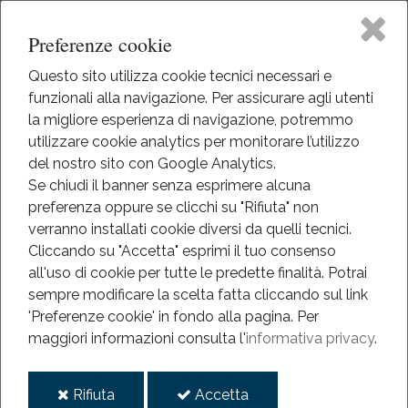
Preferenze cookie
Questo sito utilizza cookie tecnici necessari e
funzionali alla navigazione. Per assicurare agli utenti
Home
la migliore esperienza di navigazione, potremmo
HOME
utilizzare cookie analytics per monitorare l’utilizzo
EVENTI
Il Museo
del nostro sito con Google Analytics.
EVENTI
Se chiudi il banner senza esprimere alcuna
ANNO 2013-2022
preferenza oppure se clicchi su "Rifiuta" non
Didattica
LAKE OF ICE
verranno installati cookie diversi da quelli tecnici.
Cliccando su "Accetta" esprimi il tuo consenso
Lake of Ice
Eventi
all'uso di cookie per tutte le predette finalità.
Potrai
sempre modificare la scelta fatta cliccando sul link
Mediateca
'Preferenze cookie' in fondo alla pagina.
Per
2022
maggiori informazioni consulta l'
informativa privacy
.
ago
Informazioni
05
i
i
Rifiuta
Accetta