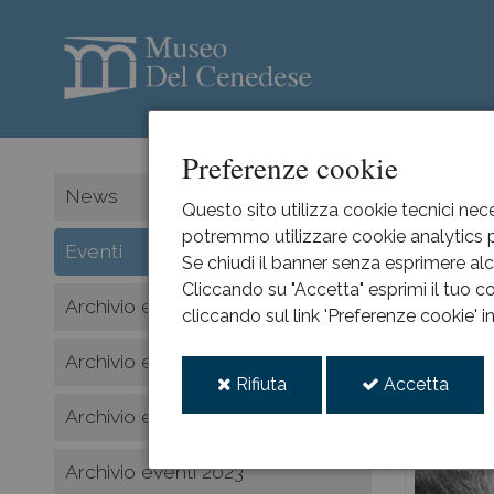
Preferenze cookie
HOME
News
Questo sito utilizza cookie tecnici nece
potremmo utilizzare cookie analytics pe
Armir
Eventi
Se chiudi il banner senza esprimere alcu
Cliccando su "Accetta" esprimi il tuo co
Archivio eventi 2026
cliccando sul link 'Preferenze cookie' 
2015
ott
Archivio eventi 2025
11
i
i
Rifiuta
Accetta
cookie
cooki
Archivio eventi 2024
Archivio eventi 2023