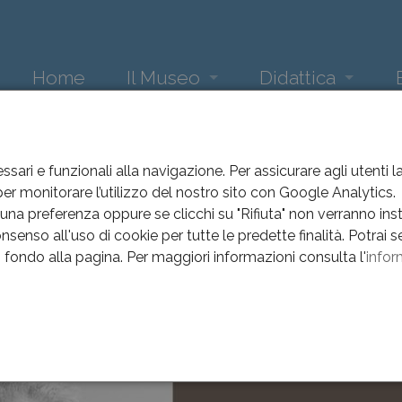
Home
Il Museo
Didattica
Loggia
Attività didattica museo
Ne
EVENTI
EVENTI
ANNO 2013-2022
ARMIR. SULLE TRACCE DI UN E
Sala del Maggior Consiglio
La scuola incontra Arte e 
Eve
ssari e funzionali alla navigazione. Per assicurare agli utenti 
r monitorare l’utilizzo del nostro sito con Google Analytics.
. Sulle tracce di un esercito
Sala Comuzzi
Arc
na preferenza oppure se clicchi su "Rifiuta" non verranno instal
nsenso all'uso di cookie per tutte le predette finalità.
Potrai s
Sala Pajetta
Arc
in fondo alla pagina.
Per maggiori informazioni consulta l'
infor
Incontro con Pino Scaccia
Gipsoteca
Arc
Data
11 ottobre 2015
Sala del '900
Arc
e
Luogo
Museo del Cenedese
Sezione archeologica
Arc
Oratorio dei Battuti