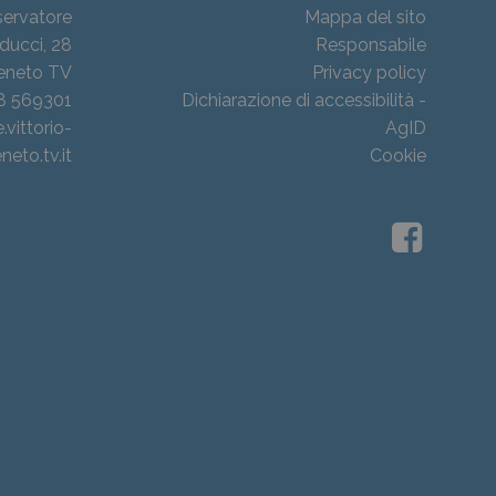
ervatore
Mappa del sito
ducci, 28
Responsabile
Veneto TV
Privacy policy
38 569301
Dichiarazione di accessibilità -
ittorio-
AgID
neto.tv.it
Cookie