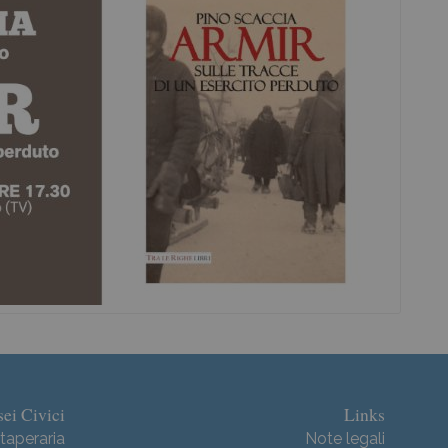
ei Civici
Links
taperaria
Note legali