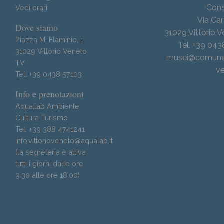
Cons
Vedi orari
Via Car
Dove siamo
31029 Vittorio 
Piazza M. Flaminio, 1
Tel. +39 04
31029 Vittorio Veneto
musei@comune.v
TV
ve
Tel. +39 0438 57103
Info e prenotazioni
Aqua:lab Ambiente
Cultura Turismo
Tel. +39 388 4741241
info.vittorioveneto@aqualab.it
(la segreteria è attiva
tutti i giorni dalle ore
9.30 alle ore 18.00)