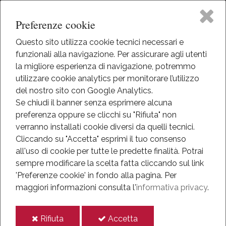
Preferenze cookie
Questo sito utilizza cookie tecnici necessari e
funzionali alla navigazione. Per assicurare agli utenti
Home
la migliore esperienza di navigazione, potremmo
HOME
utilizzare cookie analytics per monitorare l’utilizzo
EVENTI
The Museum
del nostro sito con Google Analytics.
NEWS
Se chiudi il banner senza esprimere alcuna
ANNO 2019
preferenza oppure se clicchi su "Rifiuta" non
Activities
APRILE 2019
verranno installati cookie diversi da quelli tecnici.
MUSEO APERTO A PASQUETTA, 25 APRILE E 1 MAGGIO
Cliccando su "Accetta" esprimi il tuo consenso
Eventi
all'uso di cookie per tutte le predette finalità.
Potrai
Museo aperto a Pasquetta,
sempre modificare la scelta fatta cliccando sul link
Mediateca
'Preferenze cookie' in fondo alla pagina.
Per
25 aprile e 1 maggio
maggiori informazioni consulta l'
informativa privacy
.
Information
Apr 15, 2019
i
i
Rifiuta
Accetta
IT